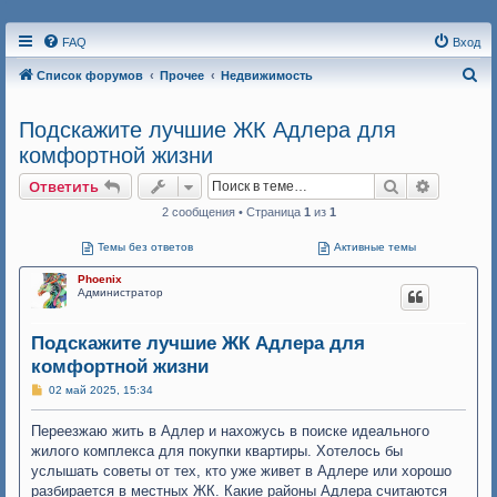
FAQ
Вход
П
Список форумов
Прочее
Недвижимость
о
Подскажите лучшие ЖК Адлера для
и
комфортной жизни
с
к
Поиск
Расшире
Ответить
2 сообщения • Страница
1
из
1
Темы без ответов
Активные темы
Phoenix
Администратор
Подскажите лучшие ЖК Адлера для
комфортной жизни
С
02 май 2025, 15:34
о
о
Переезжаю жить в Адлер и нахожусь в поиске идеального
б
щ
жилого комплекса для покупки квартиры. Хотелось бы
е
услышать советы от тех, кто уже живет в Адлере или хорошо
н
и
разбирается в местных ЖК. Какие районы Адлера считаются
е