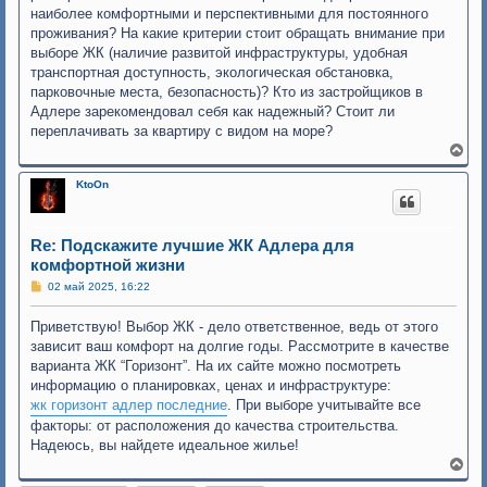
наиболее комфортными и перспективными для постоянного
проживания? На какие критерии стоит обращать внимание при
выборе ЖК (наличие развитой инфраструктуры, удобная
транспортная доступность, экологическая обстановка,
парковочные места, безопасность)? Кто из застройщиков в
Адлере зарекомендовал себя как надежный? Стоит ли
переплачивать за квартиру с видом на море?
В
е
р
KtoOn
н
у
т
ь
Re: Подскажите лучшие ЖК Адлера для
с
комфортной жизни
я
к
С
02 май 2025, 16:22
о
н
о
а
Приветствую! Выбор ЖК - дело ответственное, ведь от этого
б
ч
щ
зависит ваш комфорт на долгие годы. Рассмотрите в качестве
а
е
л
варианта ЖК “Горизонт”. На их сайте можно посмотреть
н
у
и
информацию о планировках, ценах и инфраструктуре:
е
жк горизонт адлер последние
. При выборе учитывайте все
факторы: от расположения до качества строительства.
Надеюсь, вы найдете идеальное жилье!
В
е