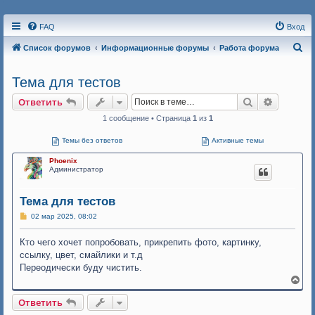
FAQ
Вход
П
Список форумов
Информационные форумы
Работа форума
о
Тема для тестов
и
с
Поиск
Расшире
Ответить
к
1 сообщение • Страница
1
из
1
Темы без ответов
Активные темы
Phoenix
Администратор
Тема для тестов
С
02 мар 2025, 08:02
о
о
Кто чего хочет попробовать, прикрепить фото, картинку,
б
щ
ссылку, цвет, смайлики и т.д
е
Переодически буду чистить.
н
и
В
е
е
р
Ответить
н