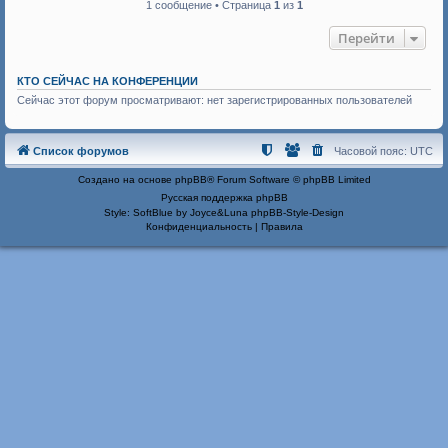
у
1 сообщение • Страница
1
из
1
т
ь
Перейти
с
я
к
КТО СЕЙЧАС НА КОНФЕРЕНЦИИ
н
Сейчас этот форум просматривают: нет зарегистрированных пользователей
а
ч
а
л
Список форумов
Часовой пояс:
UTC
у
Создано на основе
phpBB
® Forum Software © phpBB Limited
Русская поддержка phpBB
Style: SoftBlue by Joyce&Luna
phpBB-Style-Design
Конфиденциальность
|
Правила