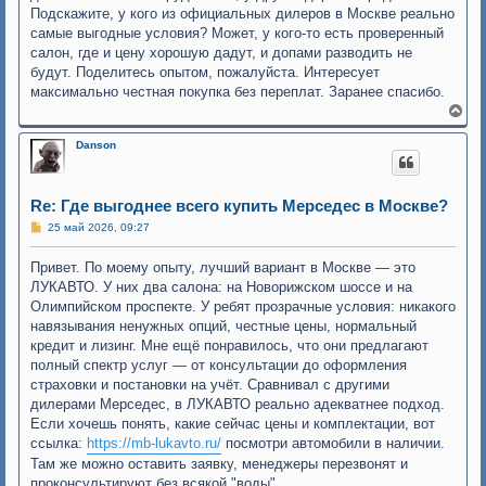
Подскажите, у кого из официальных дилеров в Москве реально
самые выгодные условия? Может, у кого-то есть проверенный
салон, где и цену хорошую дадут, и допами разводить не
будут. Поделитесь опытом, пожалуйста. Интересует
максимально честная покупка без переплат. Заранее спасибо.
В
е
р
Danson
н
у
т
ь
Re: Где выгоднее всего купить Мерседес в Москве?
с
С
25 май 2026, 09:27
я
о
к
о
н
Привет. По моему опыту, лучший вариант в Москве — это
б
а
щ
ЛУКАВТО. У них два салона: на Новорижском шоссе и на
ч
е
Олимпийском проспекте. У ребят прозрачные условия: никакого
н
а
и
л
навязывания ненужных опций, честные цены, нормальный
е
у
кредит и лизинг. Мне ещё понравилось, что они предлагают
полный спектр услуг — от консультации до оформления
страховки и постановки на учёт. Сравнивал с другими
дилерами Мерседес, в ЛУКАВТО реально адекватнее подход.
Если хочешь понять, какие сейчас цены и комплектации, вот
ссылка:
https://mb-lukavto.ru/
посмотри автомобили в наличии.
Там же можно оставить заявку, менеджеры перезвонят и
проконсультируют без всякой "воды".