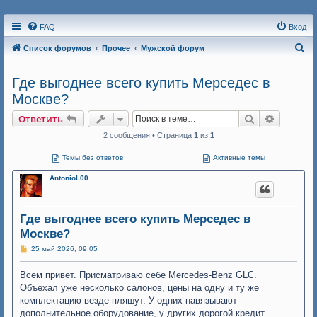
FAQ
Вход
П
Список форумов
Прочее
Мужской форум
о
Где выгоднее всего купить Мерседес в
и
Москве?
с
к
Поиск
Расшире
Ответить
2 сообщения • Страница
1
из
1
Темы без ответов
Активные темы
AntonioL00
Где выгоднее всего купить Мерседес в
Москве?
С
25 май 2026, 09:05
о
о
Всем привет. Присматриваю себе Mercedes-Benz GLC.
б
щ
Объехал уже несколько салонов, цены на одну и ту же
е
комплектацию везде пляшут. У одних навязывают
н
и
дополнительное оборудование, у других дорогой кредит.
е