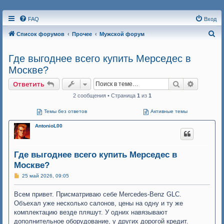
FAQ
Вход
П
Список форумов
Прочее
Мужской форум
о
Где выгоднее всего купить Мерседес в
и
Москве?
с
к
Поиск
Расшире
Ответить
2 сообщения • Страница
1
из
1
Темы без ответов
Активные темы
AntonioL00
Где выгоднее всего купить Мерседес в
Москве?
С
25 май 2026, 09:05
о
о
Всем привет. Присматриваю себе Mercedes-Benz GLC.
б
щ
Объехал уже несколько салонов, цены на одну и ту же
е
комплектацию везде пляшут. У одних навязывают
н
и
дополнительное оборудование, у других дорогой кредит.
е