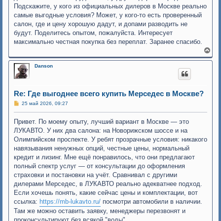
Подскажите, у кого из официальных дилеров в Москве реально
самые выгодные условия? Может, у кого-то есть проверенный
салон, где и цену хорошую дадут, и допами разводить не
будут. Поделитесь опытом, пожалуйста. Интересует
максимально честная покупка без переплат. Заранее спасибо.
В
е
р
Danson
н
у
т
ь
Re: Где выгоднее всего купить Мерседес в Москве?
с
С
25 май 2026, 09:27
я
о
к
о
н
Привет. По моему опыту, лучший вариант в Москве — это
б
а
щ
ЛУКАВТО. У них два салона: на Новорижском шоссе и на
ч
е
Олимпийском проспекте. У ребят прозрачные условия: никакого
н
а
и
л
навязывания ненужных опций, честные цены, нормальный
е
у
кредит и лизинг. Мне ещё понравилось, что они предлагают
полный спектр услуг — от консультации до оформления
страховки и постановки на учёт. Сравнивал с другими
дилерами Мерседес, в ЛУКАВТО реально адекватнее подход.
Если хочешь понять, какие сейчас цены и комплектации, вот
ссылка:
https://mb-lukavto.ru/
посмотри автомобили в наличии.
Там же можно оставить заявку, менеджеры перезвонят и
проконсультируют без всякой "воды".