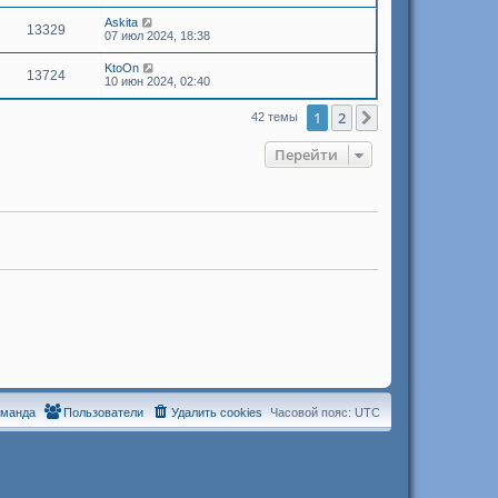
Askita
13329
07 июл 2024, 18:38
KtoOn
13724
10 июн 2024, 02:40
1
2
След.
42 темы
Перейти
оманда
Пользователи
Удалить cookies
Часовой пояс:
UTC