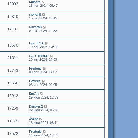
Kulbara
19093
16 ноя 2024, 06:47
mohon8
16810
15 окт 2024, 17:15
nilufar88
17131
02 окт 2024, 10:32
Igor_FOX
10570
12 сен 2024, 03:41
CaLiFoRnIa2
21311
26 авг 2024, 14:33
Frederic
12743
09 авг 2024, 14:07
Dovelils
16556
03 авг 2024, 09:05
KtoOn
12942
29 июл 2024, 12:09
Djmixes2
17259
22 июл 2024, 05:38
Askita
11179
16 июл 2024, 08:11
Frederic
17572
14 июл 2024, 12:03