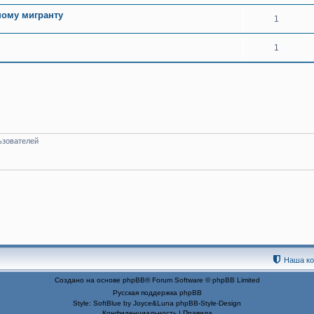
ному мигранту
1
1
ьзователей
Наша к
Создано на основе
phpBB
® Forum Software © phpBB Limited
Русская поддержка phpBB
Style: SoftBlue by Joyce&Luna
phpBB-Style-Design
Конфиденциальность
|
Правила