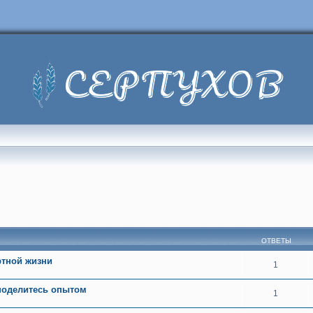
сширенный поиск
ОТВЕТЫ
тной жизни
1
 поделитесь опытом
1