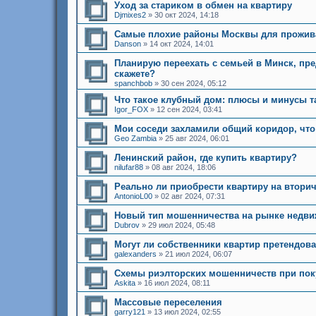
Уход за стариком в обмен на квартиру
Djmixes2
»
30 окт 2024, 14:18
Самые плохие районы Москвы для прожив
Danson
»
14 окт 2024, 14:01
Планирую переехать с семьей в Минск, пр
скажете?
spanchbob
»
30 сен 2024, 05:12
Что такое клубный дом: плюсы и минусы т
Igor_FOX
»
12 сен 2024, 03:41
Мои соседи захламили общий коридор, что
Geo Zambia
»
25 авг 2024, 06:01
Ленинский район, где купить квартиру?
nilufar88
»
08 авг 2024, 18:06
Реально ли приобрести квартиру на втори
AntonioL00
»
02 авг 2024, 07:31
Новый тип мошенничества на рынке недв
Dubrov
»
29 июл 2024, 05:48
Могут ли собственники квартир претендова
galexanders
»
21 июл 2024, 06:07
Схемы риэлторских мошенничеств при пок
Askita
»
16 июл 2024, 08:11
Массовые переселения
garry121
»
13 июл 2024, 02:55