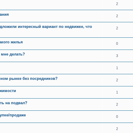
2
ания
2
едложили интересный вариант по недвижке, что
2
акого жилья
0
 мне делать?
3
1
чном рынке без посредников?
2
ижимости
1
ть на подвал?
2
упке/продаже
0
2