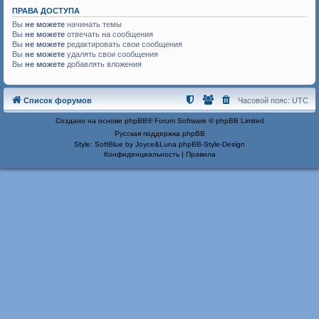
ПРАВА ДОСТУПА
Вы
не можете
начинать темы
Вы
не можете
отвечать на сообщения
Вы
не можете
редактировать свои сообщения
Вы
не можете
удалять свои сообщения
Вы
не можете
добавлять вложения
Список форумов
Часовой пояс:
UTC
Создано на основе
phpBB
® Forum Software © phpBB Limited
Русская поддержка phpBB
Style: SoftBlue by Joyce&Luna
phpBB-Style-Design
Конфиденциальность
|
Правила