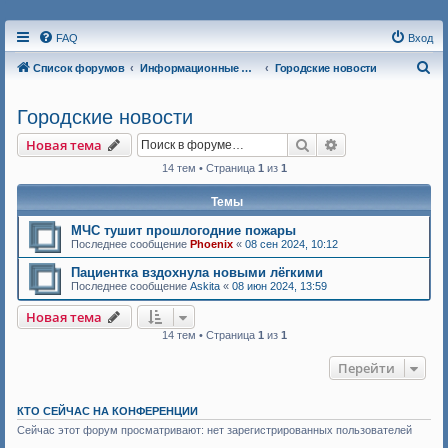
FAQ
Вход
П
Список форумов
Информационные форумы
Городские новости
о
Городские новости
и
с
Поиск
Расширенный п
Новая тема
к
14 тем • Страница
1
из
1
Темы
МЧС тушит прошлогодние пожары
Последнее сообщение
Phoenix
«
08 сен 2024, 10:12
Пациентка вздохнула новыми лёгкими
Последнее сообщение
Askita
«
08 июн 2024, 13:59
Новая тема
14 тем • Страница
1
из
1
Перейти
КТО СЕЙЧАС НА КОНФЕРЕНЦИИ
Сейчас этот форум просматривают: нет зарегистрированных пользователей