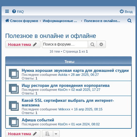
FAQ
Вход
П
Список форумов
Информационные форумы
Полезное в онлайне и офлайне
о
Полезное в онлайне и офлайне
и
с
Поиск
Расширенный п
Новая тема
к
16 тем • Страница
1
из
1
Темы
Нужна хорошая звуковая карта для домашней студии
Последнее сообщение
Askita
«
28 авг 2025, 06:27
Ответы:
1
Ищу ресторан для проведения корпоратива
Последнее сообщение
KtoOn
«
02 май 2025, 17:27
Ответы:
1
Какой SSL сертификат выбрать для интернет-
магазина
Последнее сообщение
Velixxxx
«
16 апр 2025, 08:15
Ответы:
1
Афиша событий
Последнее сообщение
KtoOn
«
01 ноя 2024, 08:02
Новая тема