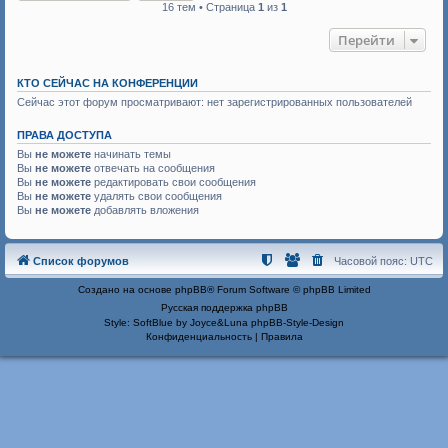
16 тем • Страница
1
из
1
Перейти
КТО СЕЙЧАС НА КОНФЕРЕНЦИИ
Сейчас этот форум просматривают: нет зарегистрированных пользователей
ПРАВА ДОСТУПА
Вы
не можете
начинать темы
Вы
не можете
отвечать на сообщения
Вы
не можете
редактировать свои сообщения
Вы
не можете
удалять свои сообщения
Вы
не можете
добавлять вложения
Список форумов
Часовой пояс:
UTC
Создано на основе
phpBB
® Forum Software © phpBB Limited
Русская поддержка phpBB
Style: SoftBlue by Joyce&Luna
phpBB-Style-Design
Конфиденциальность
|
Правила