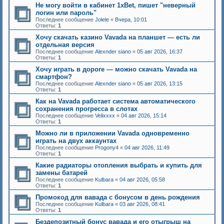
Не могу войти в кабинет 1xBet, пишет "неверный
логин или пароль"
Последнее сообщение
Jolele
«
Вчера, 10:01
Ответы:
1
Хочу скачать казино Vavada на планшет — есть ли
отдельная версия
Последнее сообщение
Alexnder siano
«
05 авг 2026, 16:37
Ответы:
1
Хочу играть в дороге — можно скачать Vavada на
смартфон?
Последнее сообщение
Alexnder siano
«
05 авг 2026, 13:15
Ответы:
1
Как на Vavada работает система автоматического
сохранения прогресса в слотах
Последнее сообщение
Velixxxx
«
04 авг 2026, 15:14
Ответы:
1
Можно ли в приложении Vavada одновременно
играть на двух аккаунтах
Последнее сообщение
Progony4
«
04 авг 2026, 11:49
Ответы:
1
Какие радиаторы отопления выбрать и купить для
замены батарей
Последнее сообщение
Kulbara
«
04 авг 2026, 05:58
Ответы:
1
Промокод для вавада с бонусом в день рождения
Последнее сообщение
Kulbara
«
03 авг 2026, 08:41
Ответы:
1
Бездепозитный бонус вавада и его отыгрыш на