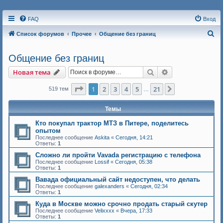
FAQ
Вход
П
Список форумов
Прочее
Общение без границ
о
Общение без границ
и
с
Поиск
Расширенный п
Новая тема
к
Страница
1
из
21
1
2
3
4
5
21
След.
519 тем
…
Темы
Кто покупал трактор МТЗ в Питере, поделитесь
опытом
Последнее сообщение
Askita
«
Сегодня, 14:21
Ответы:
1
Сложно ли пройти Vavada регистрацию с телефона
Последнее сообщение
Lossif
«
Сегодня, 05:38
Ответы:
1
Вавада официальный сайт недоступен, что делать
Последнее сообщение
galexanders
«
Сегодня, 02:34
Ответы:
1
Куда в Москве можно срочно продать старый скутер
Последнее сообщение
Velixxxx
«
Вчера, 17:33
Ответы:
1