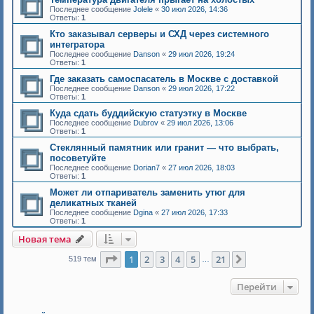
Последнее сообщение
Jolele
«
30 июл 2026, 14:36
Ответы:
1
Кто заказывал серверы и СХД через системного
интегратора
Последнее сообщение
Danson
«
29 июл 2026, 19:24
Ответы:
1
Где заказать самоспасатель в Москве с доставкой
Последнее сообщение
Danson
«
29 июл 2026, 17:22
Ответы:
1
Куда сдать буддийскую статуэтку в Москве
Последнее сообщение
Dubrov
«
29 июл 2026, 13:06
Ответы:
1
Стеклянный памятник или гранит — что выбрать,
посоветуйте
Последнее сообщение
Dorian7
«
27 июл 2026, 18:03
Ответы:
1
Может ли отпариватель заменить утюг для
деликатных тканей
Последнее сообщение
Dgina
«
27 июл 2026, 17:33
Ответы:
1
Новая тема
Страница
1
из
21
1
2
3
4
5
21
След.
519 тем
…
Перейти