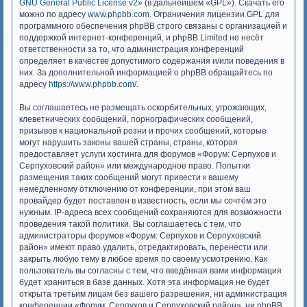
GNU General Public License v2
» (в дальнейшем «GPL»). Скачать его
можно по адресу
www.phpbb.com
. Ограничения лицензии GPL для
программного обеспечения phpBB строго связаны с организацией и
поддержкой интернет-конференций, и phpBB Limited не несёт
ответственности за то, что администрация конференций
определяет в качестве допустимого содержания и/или поведения в
них. За дополнительной информацией о phpBB обращайтесь по
адресу
https://www.phpbb.com/
.
Вы соглашаетесь не размещать оскорбительных, угрожающих,
клеветнических сообщений, порнографических сообщений,
призывов к национальной розни и прочих сообщений, которые
могут нарушить законы вашей страны, страны, которая
предоставляет услуги хостинга для форумов «Форум: Серпухов и
Серпуховский район» или международное право. Попытки
размещения таких сообщений могут привести к вашему
немедленному отключению от конференции, при этом ваш
провайдер будет поставлен в известность, если мы сочтём это
нужным. IP-адреса всех сообщений сохраняются для возможности
проведения такой политики. Вы соглашаетесь с тем, что
администраторы форумов «Форум: Серпухов и Серпуховский
район» имеют право удалить, отредактировать, перенести или
закрыть любую тему в любое время по своему усмотрению. Как
пользователь вы согласны с тем, что введённая вами информация
будет храниться в базе данных. Хотя эта информация не будет
открыта третьим лицам без вашего разрешения, ни администрация
конференции «Форум: Серпухов и Серпуховский район», ни phpBB