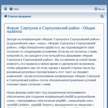
FAQ
Вход
П
Список форумов
о
Форум: Серпухов и Серпуховский район - Общие
и
правила
с
Заходя на конференцию «Форум: Серпухов и Серпуховский район»
к
(в дальнейшем «мы», «наш», «Форум: Серпухов и Серпуховский
район», «https://serpuhovmo.appbb.ru»), вы подтверждаете своё
согласие со следующими условиями. Если вы не согласны с ними,
пожалуйста, не заходите и не пользуйтесь форумами «Форум:
Серпухов и Серпуховский район». Мы оставляем за собой право
изменять эти правила в любое время и сделаем всё возможное,
чтобы уведомить вас об этом, однако с вашей стороны было бы
разумным регулярно просматривать этот текст на предмет
изменений, так как использование конференции «Форум: Серпухов
и Серпуховский район» после обновления/исправления условий
означает ваше согласие с ними.
Наши форумы работают под управлением программного
обеспечения для создания конференций phpBB (в дальнейшем
«они», «программное обеспечение phpBB», «www.phpbb.com»,
«phpBB Limited», «phpBB Teams»), выпущенного по лицензии «