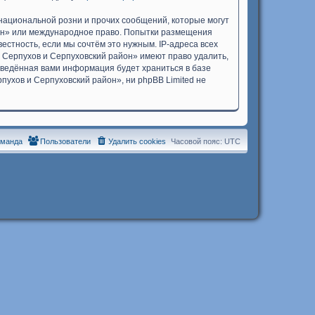
национальной розни и прочих сообщений, которые могут
йон» или международное право. Попытки размещения
стность, если мы сочтём это нужным. IP-адреса всех
 Серпухов и Серпуховский район» имеют право удалить,
 введённая вами информация будет храниться в базе
ухов и Серпуховский район», ни phpBB Limited не
оманда
Пользователи
Удалить cookies
Часовой пояс:
UTC