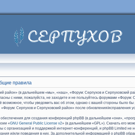
Общие правила
й район» (в дальнейшем «мы», «наш», «Форум: Серпухов и Серпуховский райо
гласны с ними, пожалуйста, не заходите и не пользуйтесь форумами «Форум: 
ё возможное, чтобы уведомить вас об этом, однако с вашей стороны было бы
 «Форум: Серпухов и Серпуховский район» после обновления/исправления ус
обеспечения для создания конференций phpBB (в дальнейшем «они», «прог
нзии «
GNU General Public License v2
» (в дальнейшем «GPL»). Скачать его мо
ы с организацией и поддержкой интернет-конференций, и phpBB Limited не н
жания и/или поведения в них. За дополнительной информацией о phpBB обр