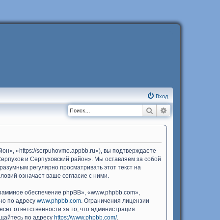
Вход
Поиск
Расширенный п
н», «https://serpuhovmo.appbb.ru»), вы подтверждаете
Серпухов и Серпуховский район». Мы оставляем за собой
 разумным регулярно просматривать этот текст на
ловий означает ваше согласие с ними.
раммное обеспечение phpBB», «www.phpbb.com»,
жно по адресу
www.phpbb.com
. Ограничения лицензии
есёт ответственности за то, что администрация
ащайтесь по адресу
https://www.phpbb.com/
.