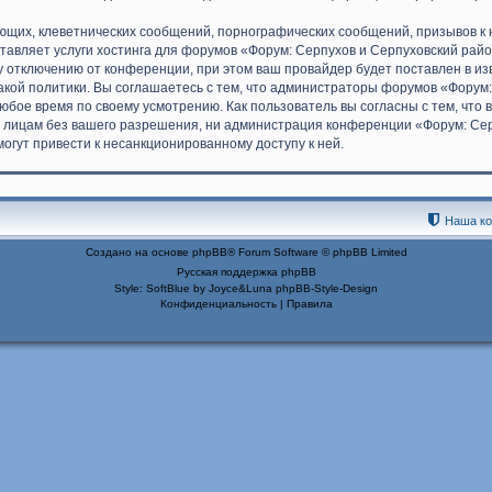
ющих, клеветнических сообщений, порнографических сообщений, призывов к 
ставляет услуги хостинга для форумов «Форум: Серпухов и Серпуховский ра
 отключению от конференции, при этом ваш провайдер будет поставлен в изве
кой политики. Вы соглашаетесь с тем, что администраторы форумов «Форум:
юбое время по своему усмотрению. Как пользователь вы согласны с тем, что
 лицам без вашего разрешения, ни администрация конференции «Форум: Серп
могут привести к несанкционированному доступу к ней.
Наша к
Создано на основе
phpBB
® Forum Software © phpBB Limited
Русская поддержка phpBB
Style: SoftBlue by Joyce&Luna
phpBB-Style-Design
Конфиденциальность
|
Правила