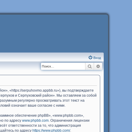
Вход
Поиск
Расширенный п
н», «https://serpuhovmo.appbb.ru»), вы подтверждаете
Серпухов и Серпуховский район». Мы оставляем за собой
 разумным регулярно просматривать этот текст на
ловий означает ваше согласие с ними.
раммное обеспечение phpBB», «www.phpbb.com»,
жно по адресу
www.phpbb.com
. Ограничения лицензии
есёт ответственности за то, что администрация
ащайтесь по адресу
https://www.phpbb.com/
.