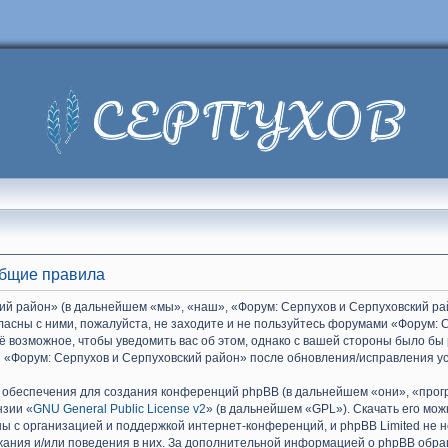
Общие правила
й район» (в дальнейшем «мы», «наш», «Форум: Серпухов и Серпуховский райо
гласны с ними, пожалуйста, не заходите и не пользуйтесь форумами «Форум: 
ё возможное, чтобы уведомить вас об этом, однако с вашей стороны было бы
 «Форум: Серпухов и Серпуховский район» после обновления/исправления ус
обеспечения для создания конференций phpBB (в дальнейшем «они», «прог
нзии «
GNU General Public License v2
» (в дальнейшем «GPL»). Скачать его мо
ы с организацией и поддержкой интернет-конференций, и phpBB Limited не н
жания и/или поведения в них. За дополнительной информацией о phpBB обр