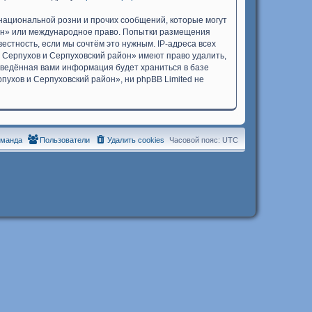
национальной розни и прочих сообщений, которые могут
йон» или международное право. Попытки размещения
стность, если мы сочтём это нужным. IP-адреса всех
 Серпухов и Серпуховский район» имеют право удалить,
 введённая вами информация будет храниться в базе
ухов и Серпуховский район», ни phpBB Limited не
оманда
Пользователи
Удалить cookies
Часовой пояс:
UTC