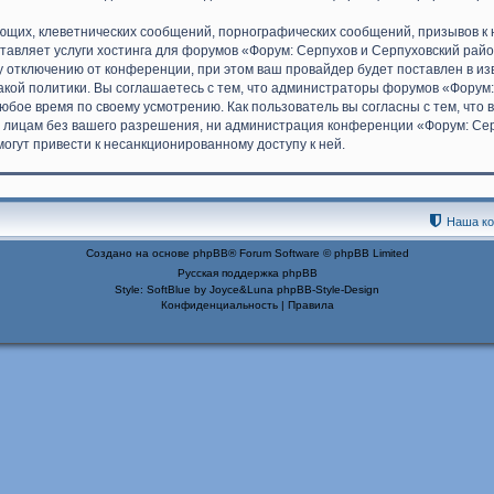
ющих, клеветнических сообщений, порнографических сообщений, призывов к 
ставляет услуги хостинга для форумов «Форум: Серпухов и Серпуховский ра
 отключению от конференции, при этом ваш провайдер будет поставлен в изве
кой политики. Вы соглашаетесь с тем, что администраторы форумов «Форум:
юбое время по своему усмотрению. Как пользователь вы согласны с тем, что
 лицам без вашего разрешения, ни администрация конференции «Форум: Серп
могут привести к несанкционированному доступу к ней.
Наша к
Создано на основе
phpBB
® Forum Software © phpBB Limited
Русская поддержка phpBB
Style: SoftBlue by Joyce&Luna
phpBB-Style-Design
Конфиденциальность
|
Правила