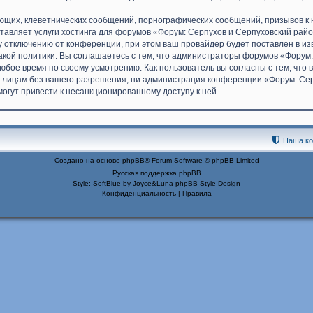
ющих, клеветнических сообщений, порнографических сообщений, призывов к 
ставляет услуги хостинга для форумов «Форум: Серпухов и Серпуховский ра
 отключению от конференции, при этом ваш провайдер будет поставлен в изве
кой политики. Вы соглашаетесь с тем, что администраторы форумов «Форум:
юбое время по своему усмотрению. Как пользователь вы согласны с тем, что
 лицам без вашего разрешения, ни администрация конференции «Форум: Серп
могут привести к несанкционированному доступу к ней.
Наша к
Создано на основе
phpBB
® Forum Software © phpBB Limited
Русская поддержка phpBB
Style: SoftBlue by Joyce&Luna
phpBB-Style-Design
Конфиденциальность
|
Правила