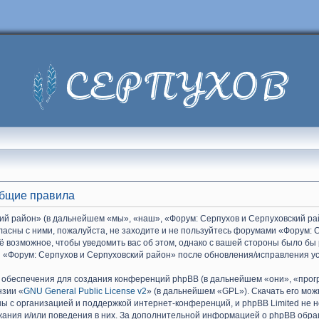
Общие правила
й район» (в дальнейшем «мы», «наш», «Форум: Серпухов и Серпуховский райо
гласны с ними, пожалуйста, не заходите и не пользуйтесь форумами «Форум: 
ё возможное, чтобы уведомить вас об этом, однако с вашей стороны было бы
 «Форум: Серпухов и Серпуховский район» после обновления/исправления ус
обеспечения для создания конференций phpBB (в дальнейшем «они», «прог
нзии «
GNU General Public License v2
» (в дальнейшем «GPL»). Скачать его мо
ы с организацией и поддержкой интернет-конференций, и phpBB Limited не н
жания и/или поведения в них. За дополнительной информацией о phpBB обр