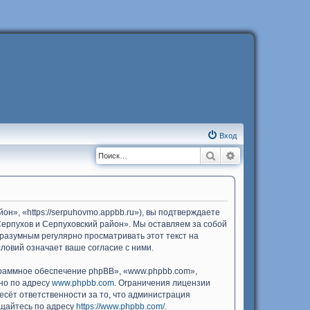
Вход
Поиск
Расширенный п
н», «https://serpuhovmo.appbb.ru»), вы подтверждаете
Серпухов и Серпуховский район». Мы оставляем за собой
 разумным регулярно просматривать этот текст на
ловий означает ваше согласие с ними.
раммное обеспечение phpBB», «www.phpbb.com»,
жно по адресу
www.phpbb.com
. Ограничения лицензии
есёт ответственности за то, что администрация
ащайтесь по адресу
https://www.phpbb.com/
.