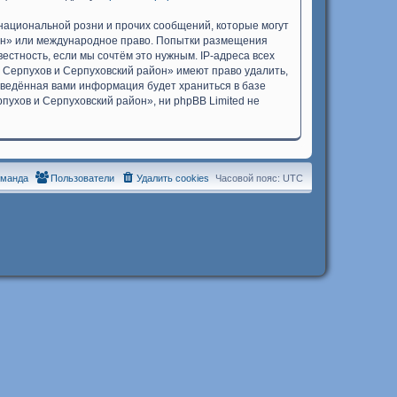
национальной розни и прочих сообщений, которые могут
йон» или международное право. Попытки размещения
стность, если мы сочтём это нужным. IP-адреса всех
 Серпухов и Серпуховский район» имеют право удалить,
 введённая вами информация будет храниться в базе
ухов и Серпуховский район», ни phpBB Limited не
оманда
Пользователи
Удалить cookies
Часовой пояс:
UTC