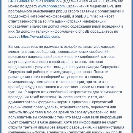
GNU General Public License v2
» (в дальнейшем «GPL»). Скачать его
можно по адресу
www.phpbb.com
. Ограничения лицензии GPL для
программного обеспечения phpBB строго связаны с организацией и
поддержкой интернет-конференций, и phpBB Limited не несёт
ответственности за то, что администрация конференций
определяет в качестве допустимого содержания и/или поведения в
них. За дополнительной информацией о phpBB обращайтесь по
адресу
https://www.phpbb.com/
.
Вы соглашаетесь не размещать оскорбительных, угрожающих,
клеветнических сообщений, порнографических сообщений,
призывов к национальной розни и прочих сообщений, которые
могут нарушить законы вашей страны, страны, которая
предоставляет услуги хостинга для форумов «Форум: Серпухов и
Серпуховский район» или международное право. Попытки
размещения таких сообщений могут привести к вашему
немедленному отключению от конференции, при этом ваш
провайдер будет поставлен в известность, если мы сочтём это
нужным. IP-адреса всех сообщений сохраняются для возможности
проведения такой политики. Вы соглашаетесь с тем, что
администраторы форумов «Форум: Серпухов и Серпуховский
район» имеют право удалить, отредактировать, перенести или
закрыть любую тему в любое время по своему усмотрению. Как
пользователь вы согласны с тем, что введённая вами информация
будет храниться в базе данных. Хотя эта информация не будет
открыта третьим лицам без вашего разрешения, ни администрация
конференции «Форум: Серпухов и Серпуховский район», ни phpBB