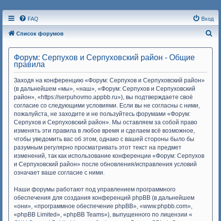
FAQ
Вход
П
Список форумов
о
Форум: Серпухов и Серпуховский район - Общие
и
правила
с
Заходя на конференцию «Форум: Серпухов и Серпуховский район»
к
(в дальнейшем «мы», «наш», «Форум: Серпухов и Серпуховский
район», «https://serpuhovmo.appbb.ru»), вы подтверждаете своё
согласие со следующими условиями. Если вы не согласны с ними,
пожалуйста, не заходите и не пользуйтесь форумами «Форум:
Серпухов и Серпуховский район». Мы оставляем за собой право
изменять эти правила в любое время и сделаем всё возможное,
чтобы уведомить вас об этом, однако с вашей стороны было бы
разумным регулярно просматривать этот текст на предмет
изменений, так как использование конференции «Форум: Серпухов
и Серпуховский район» после обновления/исправления условий
означает ваше согласие с ними.
Наши форумы работают под управлением программного
обеспечения для создания конференций phpBB (в дальнейшем
«они», «программное обеспечение phpBB», «www.phpbb.com»,
«phpBB Limited», «phpBB Teams»), выпущенного по лицензии «