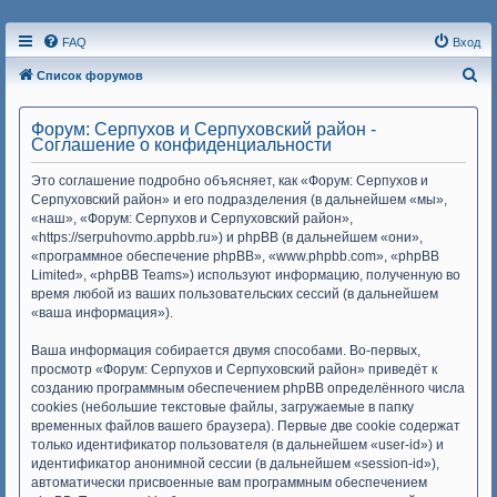
FAQ
Вход
П
Список форумов
о
Форум: Серпухов и Серпуховский район -
и
Соглашение о конфиденциальности
с
Это соглашение подробно объясняет, как «Форум: Серпухов и
к
Серпуховский район» и его подразделения (в дальнейшем «мы»,
«наш», «Форум: Серпухов и Серпуховский район»,
«https://serpuhovmo.appbb.ru») и phpBB (в дальнейшем «они»,
«программное обеспечение phpBB», «www.phpbb.com», «phpBB
Limited», «phpBB Teams») используют информацию, полученную во
время любой из ваших пользовательских сессий (в дальнейшем
«ваша информация»).
Ваша информация собирается двумя способами. Во-первых,
просмотр «Форум: Серпухов и Серпуховский район» приведёт к
созданию программным обеспечением phpBB определённого числа
cookies (небольшие текстовые файлы, загружаемые в папку
временных файлов вашего браузера). Первые две cookie содержат
только идентификатор пользователя (в дальнейшем «user-id») и
идентификатор анонимной сессии (в дальнейшем «session-id»),
автоматически присвоенные вам программным обеспечением