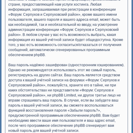
стране, предоставляющей нам услуги хостинга. Любая
информация, запрашиваемая при регистрации в конференции
«Форум: Серпухов и Серпуховский район», кроме вашего имени
пользователя, вашего пароля и вашего адреса email, может быть
как необходимой, так и необязательной ко вводу, на усмотрение
администрации конференции «Форум: Серпухов и Серпуховский
район». В любом случае у вас есть возможность выбрать, какая
информация из вашей учётной записи будет общедоступна. Кроме
того, у вас есть возможность согласиться/отказаться от получения
сообщений, автоматически сгенерированных программным
обеспечением phpBB.
Ваш пароль надёжно зашифрован (односторонним хэшированием).
Однако не рекомендуется использовать этот же самый пароль,
регистрируясь на других сайтах. Ваш пароль является средством
доступа к вашей учётной записи на форумах «Форум: Серпухов и
Серпуховский район», пожалуйста, храните его в тайне, ни при
каких обстоятельствах ни представители «Форум: Серпухов и
Серпуховский район», ни phpBB Limited, ни другое третье лицо не
вправе спрашивать ваш пароль. В случае, если вы забудете ваш
пароль к вашей учётной записи, вы сможете воспользоваться
функцией восстановления пароля «Забыли пароль?»,
предусмотренной программным обеспечением phpBB. Вам будет
необходимо ввести ваше имя пользователя и ваш адрес email,
после чего программное обеспечение phpBB сгенерирует вам
новый пароль для вашей учётной записи.