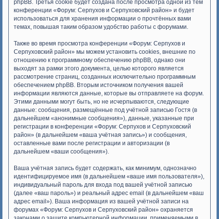
phpBB. Третья cookie будет создана после просмотра одной из тем
конференции «Форум: Серпухов и Серпуховский район» и будет
использоваться для хранения информации о прочтённых вами
темах, повышая таким образом удобство работы с форумами.
Также во время просмотра конференции «Форум: Серпухов и
Серпуховский район» мы можем установить cookies, внешние по
отношению к программному обеспечению phpBB, однако они
выходят за рамки этого документа, целью которого является
рассмотрение страниц, созданных исключительно программным
обеспечением phpBB. Вторым источником получения вашей
информации являются данные, которые вы отправляете на форум.
Этими данными могут быть, но не исчерпываются, следующие
данные: сообщения, размещённые под учётной записью Гостя (в
дальнейшем «анонимные сообщения»), данные, указанные при
регистрации в конференции «Форум: Серпухов и Серпуховский
район» (в дальнейшем «ваша учётная запись») и сообщения,
оставленные вами после регистрации и авторизации (в
дальнейшем «ваши сообщения»).
Ваша учётная запись будет содержать, как минимум, однозначно
идентифицируемое имя (в дальнейшем «ваше имя пользователя»),
индивидуальный пароль для входа под вашей учётной записью
(далее «ваш пароль») и реальный адрес email (в дальнейшем «ваш
адрес email»). Ваша информация из вашей учётной записи на
форумах «Форум: Серпухов и Серпуховский район» охраняется
законами о защите компьютерной информации, применяемыми в