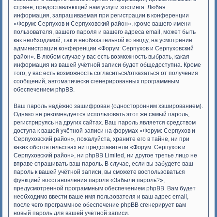
стране, предоставляющей нам услуги хостинга. Любая
информация, запрашиваемая при регистрации в конференции
«Форум: Серпухов и Серпуховский район», кроме вашего имени
пользователя, вашего пароля и вашего адреса email, может быть
как необходимой, так и необязательной ко вводу, на усмотрение
администрации конференции «Форум: Серпухов и Серпуховский
район». В любом случае у вас есть возможность выбрать, какая
информация из вашей учётной записи будет общедоступна. Кроме
того, у вас есть возможность согласиться/отказаться от получения
сообщений, автоматически сгенерированных программным
обеспечением phpBB.
Ваш пароль надёжно зашифрован (односторонним хэшированием).
Однако не рекомендуется использовать этот же самый пароль,
регистрируясь на других сайтах. Ваш пароль является средством
доступа к вашей учётной записи на форумах «Форум: Серпухов и
Серпуховский район», пожалуйста, храните его в тайне, ни при
каких обстоятельствах ни представители «Форум: Серпухов и
Серпуховский район», ни phpBB Limited, ни другое третье лицо не
вправе спрашивать ваш пароль. В случае, если вы забудете ваш
пароль к вашей учётной записи, вы сможете воспользоваться
функцией восстановления пароля «Забыли пароль?»,
предусмотренной программным обеспечением phpBB. Вам будет
необходимо ввести ваше имя пользователя и ваш адрес email,
после чего программное обеспечение phpBB сгенерирует вам
новый пароль для вашей учётной записи.