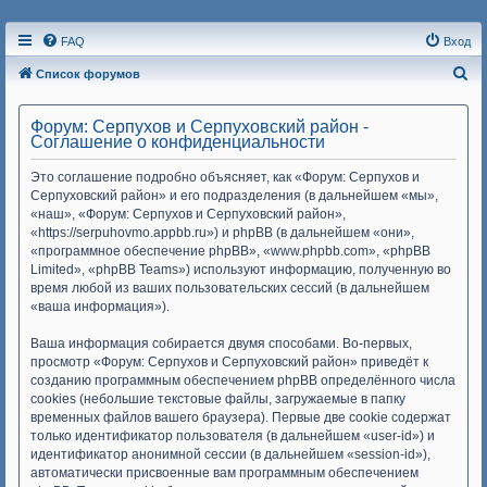
FAQ
Вход
П
Список форумов
о
Форум: Серпухов и Серпуховский район -
и
Соглашение о конфиденциальности
с
Это соглашение подробно объясняет, как «Форум: Серпухов и
к
Серпуховский район» и его подразделения (в дальнейшем «мы»,
«наш», «Форум: Серпухов и Серпуховский район»,
«https://serpuhovmo.appbb.ru») и phpBB (в дальнейшем «они»,
«программное обеспечение phpBB», «www.phpbb.com», «phpBB
Limited», «phpBB Teams») используют информацию, полученную во
время любой из ваших пользовательских сессий (в дальнейшем
«ваша информация»).
Ваша информация собирается двумя способами. Во-первых,
просмотр «Форум: Серпухов и Серпуховский район» приведёт к
созданию программным обеспечением phpBB определённого числа
cookies (небольшие текстовые файлы, загружаемые в папку
временных файлов вашего браузера). Первые две cookie содержат
только идентификатор пользователя (в дальнейшем «user-id») и
идентификатор анонимной сессии (в дальнейшем «session-id»),
автоматически присвоенные вам программным обеспечением