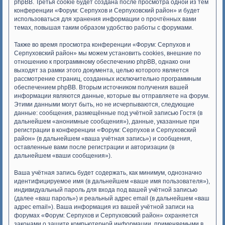
phpBB. Третья cookie будет создана после просмотра одной из тем
конференции «Форум: Серпухов и Серпуховский район» и будет
использоваться для хранения информации о прочтённых вами
темах, повышая таким образом удобство работы с форумами.
Также во время просмотра конференции «Форум: Серпухов и
Серпуховский район» мы можем установить cookies, внешние по
отношению к программному обеспечению phpBB, однако они
выходят за рамки этого документа, целью которого является
рассмотрение страниц, созданных исключительно программным
обеспечением phpBB. Вторым источником получения вашей
информации являются данные, которые вы отправляете на форум.
Этими данными могут быть, но не исчерпываются, следующие
данные: сообщения, размещённые под учётной записью Гостя (в
дальнейшем «анонимные сообщения»), данные, указанные при
регистрации в конференции «Форум: Серпухов и Серпуховский
район» (в дальнейшем «ваша учётная запись») и сообщения,
оставленные вами после регистрации и авторизации (в
дальнейшем «ваши сообщения»).
Ваша учётная запись будет содержать, как минимум, однозначно
идентифицируемое имя (в дальнейшем «ваше имя пользователя»),
индивидуальный пароль для входа под вашей учётной записью
(далее «ваш пароль») и реальный адрес email (в дальнейшем «ваш
адрес email»). Ваша информация из вашей учётной записи на
форумах «Форум: Серпухов и Серпуховский район» охраняется
законами о защите компьютерной информации, применяемыми в