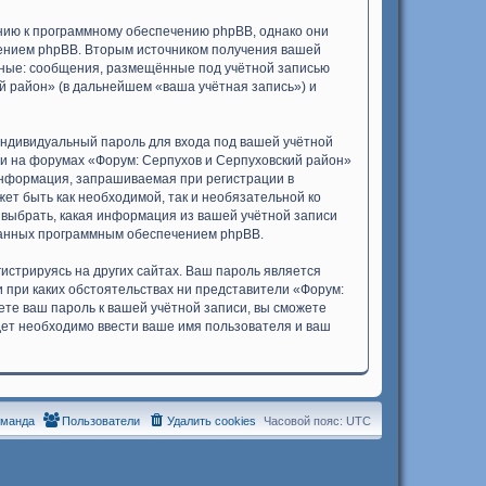
нию к программному обеспечению phpBB, однако они
чением phpBB. Вторым источником получения вашей
нные: сообщения, размещённые под учётной записью
й район» (в дальнейшем «ваша учётная запись») и
индивидуальный пароль для входа под вашей учётной
си на форумах «Форум: Серпухов и Серпуховский район»
информация, запрашиваемая при регистрации в
ет быть как необходимой, так и необязательной ко
 выбрать, какая информация из вашей учётной записи
ованных программным обеспечением phpBB.
стрируясь на других сайтах. Ваш пароль является
и при каких обстоятельствах ни представители «Форум:
дете ваш пароль к вашей учётной записи, вы сможете
ет необходимо ввести ваше имя пользователя и ваш
оманда
Пользователи
Удалить cookies
Часовой пояс:
UTC