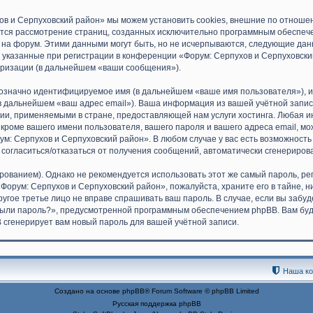
ов и Серпуховский район» мы можем установить cookies, внешние по отноше
ляется рассмотрение страниц, созданных исключительно программным обеспе
на форум. Этими данными могут быть, но не исчерпываются, следующие да
указанные при регистрации в конференции «Форум: Серпухов и Серпуховски
оризации (в дальнейшем «ваши сообщения»).
днозначно идентифицируемое имя (в дальнейшем «ваше имя пользователя»), 
(в дальнейшем «ваш адрес email»). Ваша информация из вашей учётной запи
и, применяемыми в стране, предоставляющей нам услуги хостинга. Любая 
роме вашего имени пользователя, вашего пароля и вашего адреса email, мож
м: Серпухов и Серпуховский район». В любом случае у вас есть возможность
ть согласиться/отказаться от получения сообщений, автоматически сгенерир
анием). Однако не рекомендуется использовать этот же самый пароль, реги
Форум: Серпухов и Серпуховский район», пожалуйста, храните его в тайне, н
ругое третье лицо не вправе спрашивать ваш пароль. В случае, если вы забу
ыли пароль?», предусмотренной программным обеспечением phpBB. Вам буд
B сгенерирует вам новый пароль для вашей учётной записи.
Наша к
Создано на основе
phpBB
® Forum Software © phpBB Limited
Русская поддержка phpBB