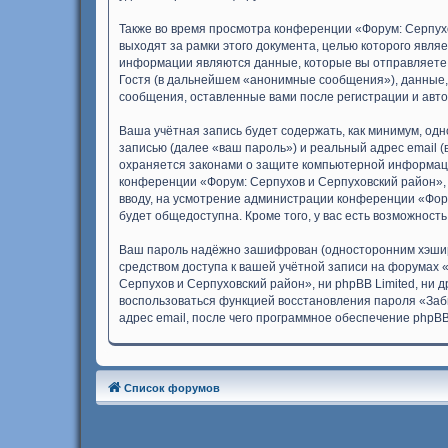
Также во время просмотра конференции «Форум: Серпух
выходят за рамки этого документа, целью которого яв
информации являются данные, которые вы отправляете 
Гостя (в дальнейшем «анонимные сообщения»), данные, 
сообщения, оставленные вами после регистрации и авт
Ваша учётная запись будет содержать, как минимум, о
записью (далее «ваш пароль») и реальный адрес email 
охраняется законами о защите компьютерной информаци
конференции «Форум: Серпухов и Серпуховский район», к
вводу, на усмотрение администрации конференции «Фору
будет общедоступна. Кроме того, у вас есть возможнос
Ваш пароль надёжно зашифрован (односторонним хэширов
средством доступа к вашей учётной записи на форумах «
Серпухов и Серпуховский район», ни phpBB Limited, ни д
воспользоваться функцией восстановления пароля «Заб
адрес email, после чего программное обеспечение phpB
Список форумов