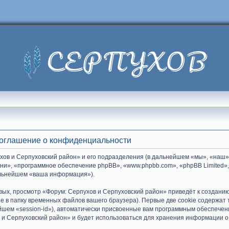
Соглашение о конфиденциальности
хов и Серпуховский район» и его подразделения (в дальнейшем «мы», «наш»
 «они», «программное обеспечение phpBB», «www.phpbb.com», «phpBB Limite
дальнейшем «ваша информация»).
вых, просмотр «Форум: Серпухов и Серпуховский район» приведёт к создан
е в папку временных файлов вашего браузера). Первые две cookie содержат
ейшем «session-id»), автоматически присвоенные вам программным обеспечени
 и Серпуховский район» и будет использоваться для хранения информации о