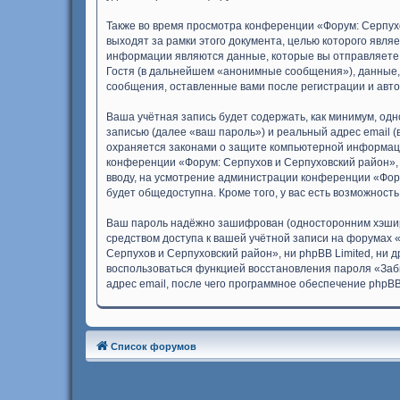
Также во время просмотра конференции «Форум: Серпух
выходят за рамки этого документа, целью которого яв
информации являются данные, которые вы отправляете 
Гостя (в дальнейшем «анонимные сообщения»), данные, 
сообщения, оставленные вами после регистрации и авт
Ваша учётная запись будет содержать, как минимум, о
записью (далее «ваш пароль») и реальный адрес email 
охраняется законами о защите компьютерной информаци
конференции «Форум: Серпухов и Серпуховский район», к
вводу, на усмотрение администрации конференции «Фору
будет общедоступна. Кроме того, у вас есть возможнос
Ваш пароль надёжно зашифрован (односторонним хэширов
средством доступа к вашей учётной записи на форумах «
Серпухов и Серпуховский район», ни phpBB Limited, ни д
воспользоваться функцией восстановления пароля «Заб
адрес email, после чего программное обеспечение phpB
Список форумов