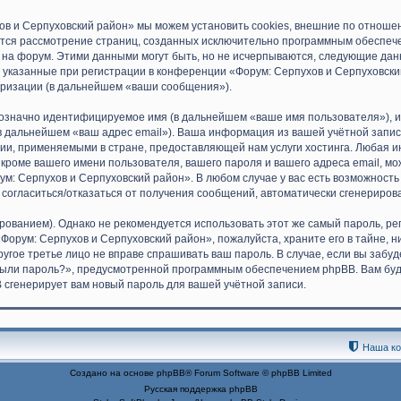
ов и Серпуховский район» мы можем установить cookies, внешние по отноше
ляется рассмотрение страниц, созданных исключительно программным обеспе
на форум. Этими данными могут быть, но не исчерпываются, следующие да
указанные при регистрации в конференции «Форум: Серпухов и Серпуховски
оризации (в дальнейшем «ваши сообщения»).
днозначно идентифицируемое имя (в дальнейшем «ваше имя пользователя»), 
(в дальнейшем «ваш адрес email»). Ваша информация из вашей учётной запи
и, применяемыми в стране, предоставляющей нам услуги хостинга. Любая 
роме вашего имени пользователя, вашего пароля и вашего адреса email, мож
м: Серпухов и Серпуховский район». В любом случае у вас есть возможность
ть согласиться/отказаться от получения сообщений, автоматически сгенерир
анием). Однако не рекомендуется использовать этот же самый пароль, реги
Форум: Серпухов и Серпуховский район», пожалуйста, храните его в тайне, н
ругое третье лицо не вправе спрашивать ваш пароль. В случае, если вы забу
ыли пароль?», предусмотренной программным обеспечением phpBB. Вам буд
B сгенерирует вам новый пароль для вашей учётной записи.
Наша к
Создано на основе
phpBB
® Forum Software © phpBB Limited
Русская поддержка phpBB