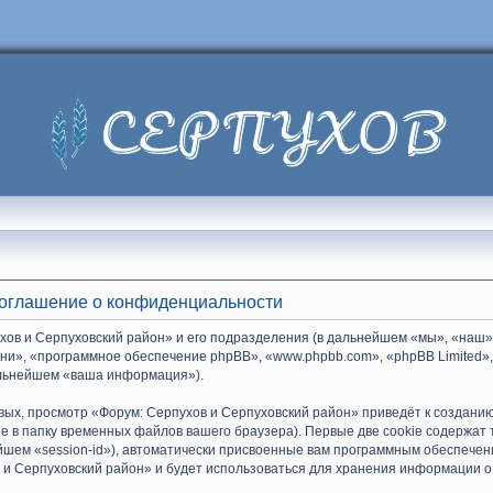
Соглашение о конфиденциальности
хов и Серпуховский район» и его подразделения (в дальнейшем «мы», «наш»
 «они», «программное обеспечение phpBB», «www.phpbb.com», «phpBB Limite
дальнейшем «ваша информация»).
вых, просмотр «Форум: Серпухов и Серпуховский район» приведёт к создан
е в папку временных файлов вашего браузера). Первые две cookie содержат
ейшем «session-id»), автоматически присвоенные вам программным обеспечени
 и Серпуховский район» и будет использоваться для хранения информации о