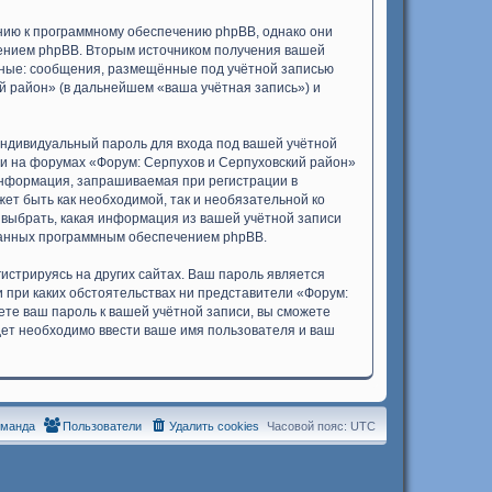
нию к программному обеспечению phpBB, однако они
чением phpBB. Вторым источником получения вашей
нные: сообщения, размещённые под учётной записью
й район» (в дальнейшем «ваша учётная запись») и
индивидуальный пароль для входа под вашей учётной
си на форумах «Форум: Серпухов и Серпуховский район»
информация, запрашиваемая при регистрации в
ет быть как необходимой, так и необязательной ко
 выбрать, какая информация из вашей учётной записи
ованных программным обеспечением phpBB.
стрируясь на других сайтах. Ваш пароль является
и при каких обстоятельствах ни представители «Форум:
дете ваш пароль к вашей учётной записи, вы сможете
ет необходимо ввести ваше имя пользователя и ваш
оманда
Пользователи
Удалить cookies
Часовой пояс:
UTC