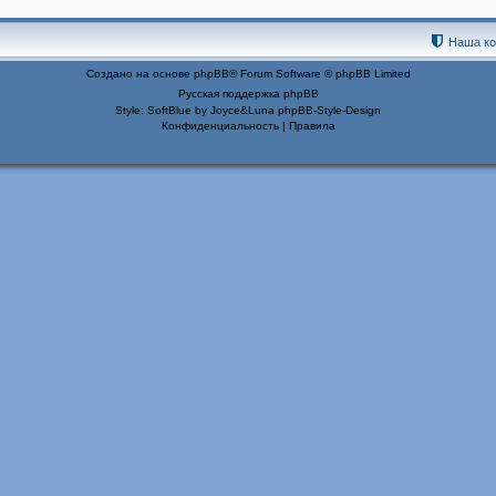
Наша к
Создано на основе
phpBB
® Forum Software © phpBB Limited
Русская поддержка phpBB
Style: SoftBlue by Joyce&Luna
phpBB-Style-Design
Конфиденциальность
|
Правила