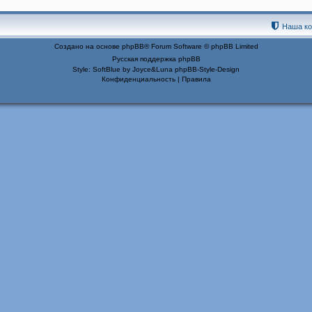
Наша к
Создано на основе
phpBB
® Forum Software © phpBB Limited
Русская поддержка phpBB
Style: SoftBlue by Joyce&Luna
phpBB-Style-Design
Конфиденциальность
|
Правила