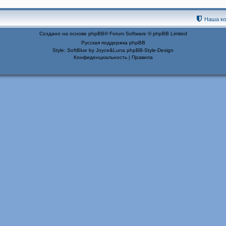
Наша к
Создано на основе
phpBB
® Forum Software © phpBB Limited
Русская поддержка phpBB
Style: SoftBlue by Joyce&Luna
phpBB-Style-Design
Конфиденциальность
|
Правила