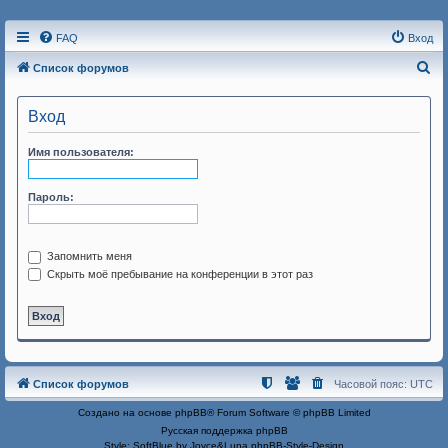
FAQ
Вход
П
Список форумов
о
Вход
и
с
Имя пользователя:
к
Пароль:
Запомнить меня
Скрыть моё пребывание на конференции в этот раз
Список форумов
Часовой пояс:
UTC
Создано на основе
phpBB
® Forum Software © phpBB Limited
Русская поддержка phpBB
Style: SoftBlue by Joyce&Luna
phpBB-Style-Design