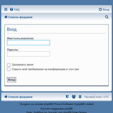
FAQ
Вход
П
Список форумов
о
Вход
и
с
Имя пользователя:
к
Пароль:
Запомнить меня
Скрыть моё пребывание на конференции в этот раз
Список форумов
Часовой пояс:
UTC
Создано на основе
phpBB
® Forum Software © phpBB Limited
Русская поддержка phpBB
Style: SoftBlue by Joyce&Luna
phpBB-Style-Design