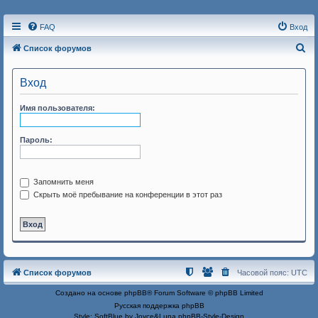
FAQ
Вход
П
Список форумов
о
Вход
и
с
Имя пользователя:
к
Пароль:
Запомнить меня
Скрыть моё пребывание на конференции в этот раз
Список форумов
Часовой пояс:
UTC
Создано на основе
phpBB
® Forum Software © phpBB Limited
Русская поддержка phpBB
Style: SoftBlue by Joyce&Luna
phpBB-Style-Design