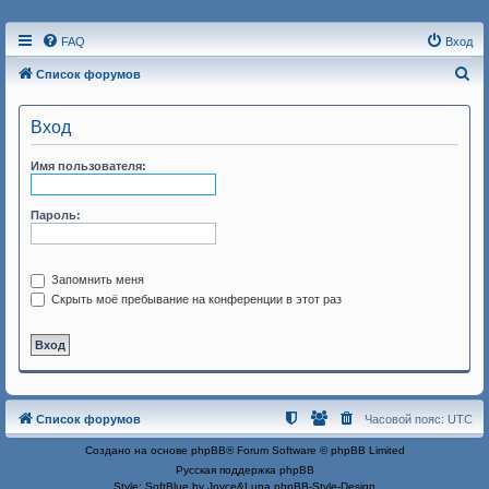
FAQ
Вход
П
Список форумов
о
Вход
и
с
Имя пользователя:
к
Пароль:
Запомнить меня
Скрыть моё пребывание на конференции в этот раз
Список форумов
Часовой пояс:
UTC
Создано на основе
phpBB
® Forum Software © phpBB Limited
Русская поддержка phpBB
Style: SoftBlue by Joyce&Luna
phpBB-Style-Design