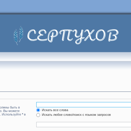
должны быть в
Искать все слова
но. Вы можете
а. Используйте
*
в
Искать любое слово/поиск с языком запросов