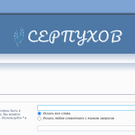
должны быть в
Искать все слова
но. Вы можете
а. Используйте
*
в
Искать любое слово/поиск с языком запросов