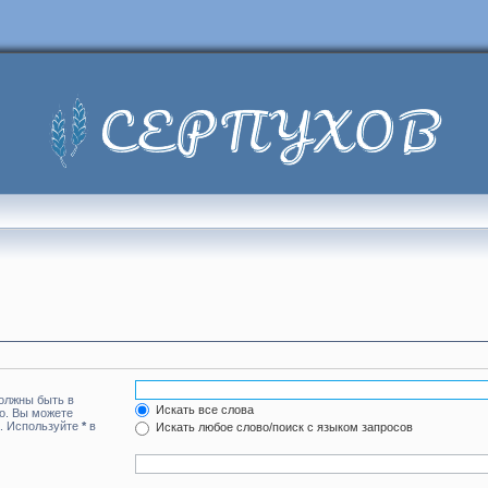
должны быть в
Искать все слова
но. Вы можете
а. Используйте
*
в
Искать любое слово/поиск с языком запросов