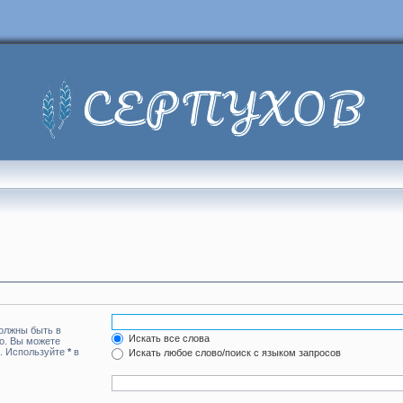
должны быть в
Искать все слова
но. Вы можете
а. Используйте
*
в
Искать любое слово/поиск с языком запросов