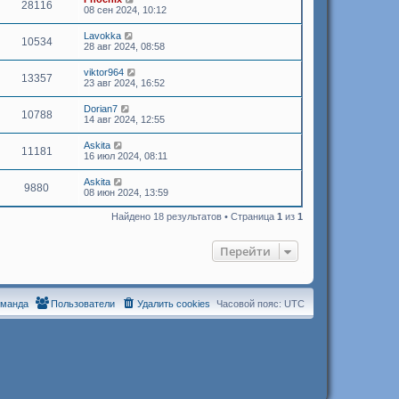
28116
08 сен 2024, 10:12
Lavokka
10534
28 авг 2024, 08:58
viktor964
13357
23 авг 2024, 16:52
Dorian7
10788
14 авг 2024, 12:55
Askita
11181
16 июл 2024, 08:11
Askita
9880
08 июн 2024, 13:59
Найдено 18 результатов • Страница
1
из
1
Перейти
оманда
Пользователи
Удалить cookies
Часовой пояс:
UTC