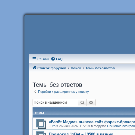
Ссылки
FAQ
Список форумов
Поиск
Темы без ответов
Темы без ответов
Перейти к расширенному поиску
Поиск
Расширенный поиск
ТЕМЫ
«Взлёт Медиа» вывела сайт форекс-брокер
Jurn
»
26 июн 2026, 11:23
» в форуме
Общение без гра
Промокод 1xBet – 1950€ в казино