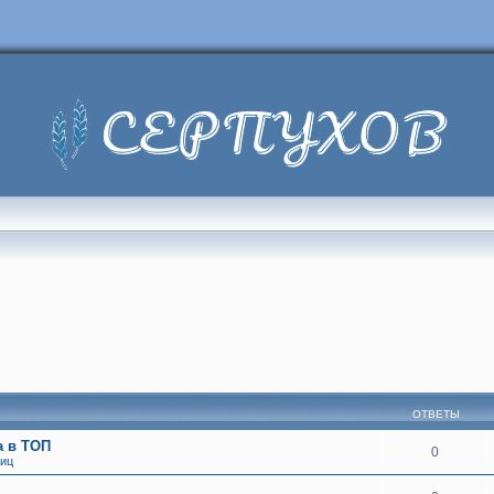
ОТВЕТЫ
а в ТОП
0
ниц