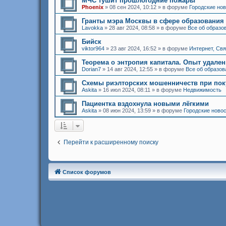
МЧС тушит прошлогодние пожары
Phoenix
»
08 сен 2024, 10:12
» в форуме
Городские но
Гранты мэра Москвы в сфере образования
Lavokka
»
28 авг 2024, 08:58
» в форуме
Все об образо
Бийск
viktor964
»
23 авг 2024, 16:52
» в форуме
Интернет, Св
Теорема о энтропия капитала. Опыт удале
Dorian7
»
14 авг 2024, 12:55
» в форуме
Все об образов
Схемы риэлторских мошенничеств при пок
Askita
»
16 июл 2024, 08:11
» в форуме
Недвижимость
Пациентка вздохнула новыми лёгкими
Askita
»
08 июн 2024, 13:59
» в форуме
Городские ново
Перейти к расширенному поиску
Список форумов