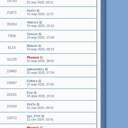
16743
01 апр 2025, 04:21
KtoOn
21871
31 мар 2025, 11:57
Velixxxx
35354
31 мар 2025, 10:22
Danson
7508
24 мар 2025, 12:08
Bebesh
8114
03 мар 2025, 08:23
Phoenix
31235
02 мар 2025, 08:02
galexanders
23482
02 мар 2025, 07:59
Kulbara
24087
02 мар 2025, 07:56
Evio
26161
28 фев 2025, 19:32
KtoOn
24164
01 ноя 2024, 08:02
Igor_FOX
10572
12 сен 2024, 03:41
Phoenix