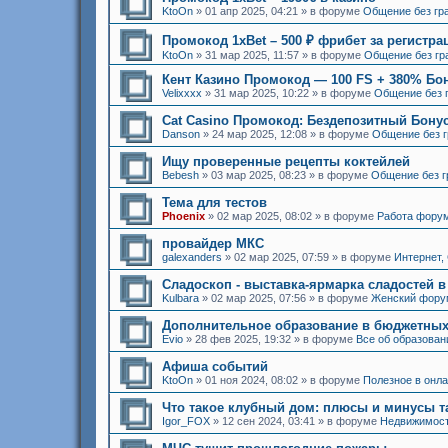
KtoOn
»
01 апр 2025, 04:21
» в форуме
Общение без гр
Промокод 1xBet – 500 ₽ фрибет за регистр
KtoOn
»
31 мар 2025, 11:57
» в форуме
Общение без гр
Кент Казино Промокод — 100 FS + 380% Бо
Velixxxx
»
31 мар 2025, 10:22
» в форуме
Общение без 
Cat Casino Промокод: Бездепозитный Бонус
Danson
»
24 мар 2025, 12:08
» в форуме
Общение без г
Ищу проверенные рецепты коктейлей
Bebesh
»
03 мар 2025, 08:23
» в форуме
Общение без г
Тема для тестов
Phoenix
»
02 мар 2025, 08:02
» в форуме
Работа фору
провайдер МКС
galexanders
»
02 мар 2025, 07:59
» в форуме
Интернет,
Сладоскоп - выставка-ярмарка сладостей в
Kulbara
»
02 мар 2025, 07:56
» в форуме
Женский фору
Дополнительное образование в бюджетных
Evio
»
28 фев 2025, 19:32
» в форуме
Все об образован
Афиша событий
KtoOn
»
01 ноя 2024, 08:02
» в форуме
Полезное в онл
Что такое клубный дом: плюсы и минусы т
Igor_FOX
»
12 сен 2024, 03:41
» в форуме
Недвижимос