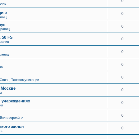
0
аниц
ацию
0
аниц
нус
0
границ
 50 FS
0
раниц
0
раниц
0
ма
0
 Связь, Телекомуникации
 Москве
0
м
 учереждениях
0
ии
0
айне и офлайне
акого жилья
0
ть