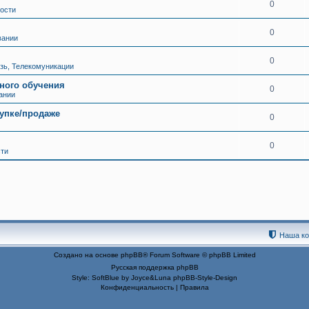
0
вости
0
вании
0
язь, Телекомуникации
нного обучения
0
ании
упке/продаже
0
0
сти
Наша к
Создано на основе
phpBB
® Forum Software © phpBB Limited
Русская поддержка phpBB
Style: SoftBlue by Joyce&Luna
phpBB-Style-Design
Конфиденциальность
|
Правила