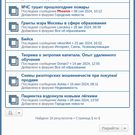
МЧС тушит прошлогодние пожары
Последнее сообщение
Phoenix
«
08 сен 2024, 10:12
Добавлено в форуме
Городские новости
Гранты мэра Москвы в сфере образования
Последнее сообщение
Lavokka
«
28 авг 2024, 08:58
Добавлено в форуме
Все об образовании
Бийск
Последнее сообщение
viktor964
«
23 авг 2024, 16:52
Добавлено в форуме
Интернет, Связь, Телекомуникации
Теорема о энтропия капитала. Опыт удаленного
обучения
Последнее сообщение
Dorian7
«
14 авг 2024, 12:55
Добавлено в форуме
Все об образовании
Схемы риэлторских мошенничеств при покупке/
продаже
Последнее сообщение
Askita
«
16 июл 2024, 08:11
Добавлено в форуме
Недвижимость
Пациентка вздохнула новыми лёгкими
Последнее сообщение
Askita
«
08 июн 2024, 13:59
Добавлено в форуме
Городские новости
Найдено 18 результатов • Страница
1
из
1
Перейти