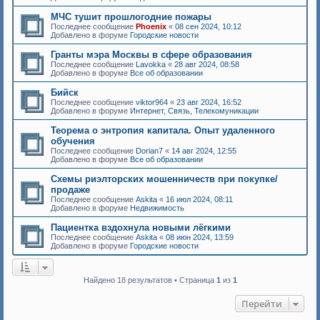
МЧС тушит прошлогодние пожары
Последнее сообщение
Phoenix
«
08 сен 2024, 10:12
Добавлено в форуме
Городские новости
Гранты мэра Москвы в сфере образования
Последнее сообщение
Lavokka
«
28 авг 2024, 08:58
Добавлено в форуме
Все об образовании
Бийск
Последнее сообщение
viktor964
«
23 авг 2024, 16:52
Добавлено в форуме
Интернет, Связь, Телекомуникации
Теорема о энтропия капитала. Опыт удаленного
обучения
Последнее сообщение
Dorian7
«
14 авг 2024, 12:55
Добавлено в форуме
Все об образовании
Схемы риэлторских мошенничеств при покупке/
продаже
Последнее сообщение
Askita
«
16 июл 2024, 08:11
Добавлено в форуме
Недвижимость
Пациентка вздохнула новыми лёгкими
Последнее сообщение
Askita
«
08 июн 2024, 13:59
Добавлено в форуме
Городские новости
Найдено 18 результатов • Страница
1
из
1
Перейти