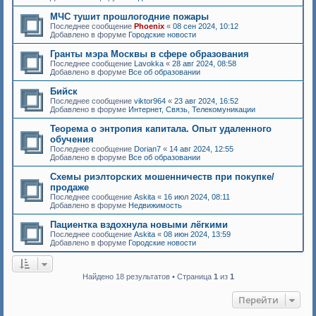
МЧС тушит прошлогодние пожары
Последнее сообщение
Phoenix
«
08 сен 2024, 10:12
Добавлено в форуме
Городские новости
Гранты мэра Москвы в сфере образования
Последнее сообщение
Lavokka
«
28 авг 2024, 08:58
Добавлено в форуме
Все об образовании
Бийск
Последнее сообщение
viktor964
«
23 авг 2024, 16:52
Добавлено в форуме
Интернет, Связь, Телекомуникации
Теорема о энтропия капитала. Опыт удаленного
обучения
Последнее сообщение
Dorian7
«
14 авг 2024, 12:55
Добавлено в форуме
Все об образовании
Схемы риэлторских мошенничеств при покупке/
продаже
Последнее сообщение
Askita
«
16 июл 2024, 08:11
Добавлено в форуме
Недвижимость
Пациентка вздохнула новыми лёгкими
Последнее сообщение
Askita
«
08 июн 2024, 13:59
Добавлено в форуме
Городские новости
Найдено 18 результатов • Страница
1
из
1
Перейти