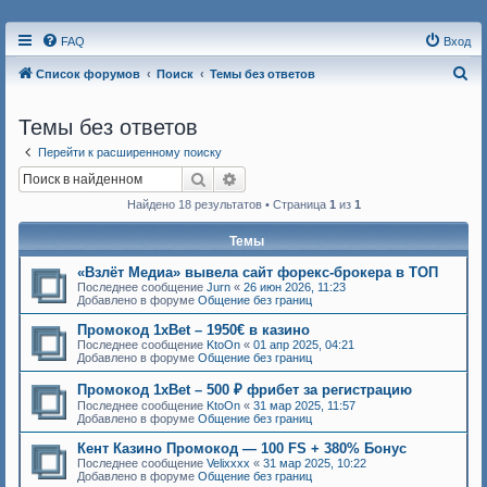
FAQ
Вход
П
Список форумов
Поиск
Темы без ответов
о
Темы без ответов
и
с
Перейти к расширенному поиску
Поиск
Расширенный поиск
к
Найдено 18 результатов • Страница
1
из
1
Темы
«Взлёт Медиа» вывела сайт форекс-брокера в ТОП
Последнее сообщение
Jurn
«
26 июн 2026, 11:23
Добавлено в форуме
Общение без границ
Промокод 1xBet – 1950€ в казино
Последнее сообщение
KtoOn
«
01 апр 2025, 04:21
Добавлено в форуме
Общение без границ
Промокод 1xBet – 500 ₽ фрибет за регистрацию
Последнее сообщение
KtoOn
«
31 мар 2025, 11:57
Добавлено в форуме
Общение без границ
Кент Казино Промокод — 100 FS + 380% Бонус
Последнее сообщение
Velixxxx
«
31 мар 2025, 10:22
Добавлено в форуме
Общение без границ