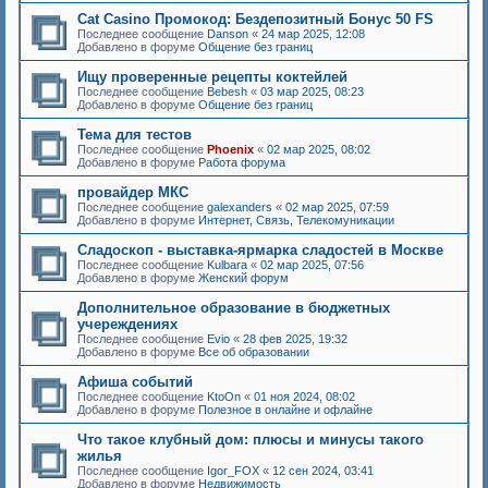
Cat Casino Промокод: Бездепозитный Бонус 50 FS
Последнее сообщение
Danson
«
24 мар 2025, 12:08
Добавлено в форуме
Общение без границ
Ищу проверенные рецепты коктейлей
Последнее сообщение
Bebesh
«
03 мар 2025, 08:23
Добавлено в форуме
Общение без границ
Тема для тестов
Последнее сообщение
Phoenix
«
02 мар 2025, 08:02
Добавлено в форуме
Работа форума
провайдер МКС
Последнее сообщение
galexanders
«
02 мар 2025, 07:59
Добавлено в форуме
Интернет, Связь, Телекомуникации
Сладоскоп - выставка-ярмарка сладостей в Москве
Последнее сообщение
Kulbara
«
02 мар 2025, 07:56
Добавлено в форуме
Женский форум
Дополнительное образование в бюджетных
учереждениях
Последнее сообщение
Evio
«
28 фев 2025, 19:32
Добавлено в форуме
Все об образовании
Афиша событий
Последнее сообщение
KtoOn
«
01 ноя 2024, 08:02
Добавлено в форуме
Полезное в онлайне и офлайне
Что такое клубный дом: плюсы и минусы такого
жилья
Последнее сообщение
Igor_FOX
«
12 сен 2024, 03:41
Добавлено в форуме
Недвижимость