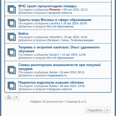
МЧС тушит прошлогодние пожары
Последнее сообщение
Phoenix
«
08 сен 2024, 10:12
Добавлено в форуме
Городские новости
Гранты мэра Москвы в сфере образования
Последнее сообщение
Lavokka
«
28 авг 2024, 08:58
Добавлено в форуме
Все об образовании
Бийск
Последнее сообщение
viktor964
«
23 авг 2024, 16:52
Добавлено в форуме
Интернет, Связь, Телекомуникации
Теорема о энтропия капитала. Опыт удаленного
обучения
Последнее сообщение
Dorian7
«
14 авг 2024, 12:55
Добавлено в форуме
Все об образовании
Схемы риэлторских мошенничеств при покупке/
продаже
Последнее сообщение
Askita
«
16 июл 2024, 08:11
Добавлено в форуме
Недвижимость
Пациентка вздохнула новыми лёгкими
Последнее сообщение
Askita
«
08 июн 2024, 13:59
Добавлено в форуме
Городские новости
Найдено 18 результатов • Страница
1
из
1
Перейти