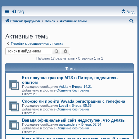
FAQ
Вход
П
Список форумов
Поиск
Активные темы
о
Активные темы
и
с
Перейти к расширенному поиску
Поиск
Расширенный поиск
к
Найдено 17 результатов • Страница
1
из
1
Темы
Кто покупал трактор МТЗ в Питере, поделитесь
опытом
Последнее сообщение
Askita
«
Вчера, 14:21
Добавлено в форуме
Общение без границ
Ответы:
1
Сложно ли пройти Vavada регистрацию с телефона
Последнее сообщение
Lossif
«
Вчера, 05:38
Добавлено в форуме
Общение без границ
Ответы:
1
Вавада официальный сайт недоступен, что делать
Последнее сообщение
galexanders
«
Вчера, 02:34
Добавлено в форуме
Общение без границ
Ответы:
1