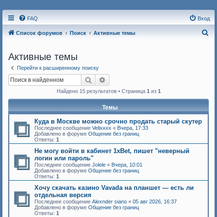
FAQ
Вход
П
Список форумов
Поиск
Активные темы
о
Активные темы
и
с
Перейти к расширенному поиску
Поиск
Расширенный поиск
к
Найдено 15 результатов • Страница
1
из
1
Темы
Куда в Москве можно срочно продать старый скутер
Последнее сообщение
Velixxxx
«
Вчера, 17:33
Добавлено в форуме
Общение без границ
Ответы:
1
Не могу войти в кабинет 1xBet, пишет "неверный
логин или пароль"
Последнее сообщение
Jolele
«
Вчера, 10:01
Добавлено в форуме
Общение без границ
Ответы:
1
Хочу скачать казино Vavada на планшет — есть ли
отдельная версия
Последнее сообщение
Alexnder siano
«
05 авг 2026, 16:37
Добавлено в форуме
Общение без границ
Ответы:
1