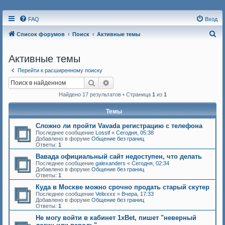
FAQ
Вход
П
Список форумов
Поиск
Активные темы
о
Активные темы
и
с
Перейти к расширенному поиску
Поиск
Расширенный поиск
к
Найдено 17 результатов • Страница
1
из
1
Темы
Сложно ли пройти Vavada регистрацию с телефона
Последнее сообщение
Lossif
«
Сегодня, 05:38
Добавлено в форуме
Общение без границ
Ответы:
1
Вавада официальный сайт недоступен, что делать
Последнее сообщение
galexanders
«
Сегодня, 02:34
Добавлено в форуме
Общение без границ
Ответы:
1
Куда в Москве можно срочно продать старый скутер
Последнее сообщение
Velixxxx
«
Вчера, 17:33
Добавлено в форуме
Общение без границ
Ответы:
1
Не могу войти в кабинет 1xBet, пишет "неверный