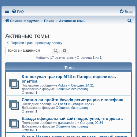
FAQ
Вход
П
Список форумов
Поиск
Активные темы
о
Активные темы
и
с
Перейти к расширенному поиску
Поиск
Расширенный поиск
к
Найдено 17 результатов • Страница
1
из
1
Темы
Кто покупал трактор МТЗ в Питере, поделитесь
опытом
Последнее сообщение
Askita
«
Сегодня, 14:21
Добавлено в форуме
Общение без границ
Ответы:
1
Сложно ли пройти Vavada регистрацию с телефона
Последнее сообщение
Lossif
«
Сегодня, 05:38
Добавлено в форуме
Общение без границ
Ответы:
1
Вавада официальный сайт недоступен, что делать
Последнее сообщение
galexanders
«
Сегодня, 02:34
Добавлено в форуме
Общение без границ
Ответы:
1