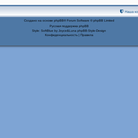
Наша к
Создано на основе
phpBB
® Forum Software © phpBB Limited
Русская поддержка phpBB
Style: SoftBlue by Joyce&Luna
phpBB-Style-Design
Конфиденциальность
|
Правила