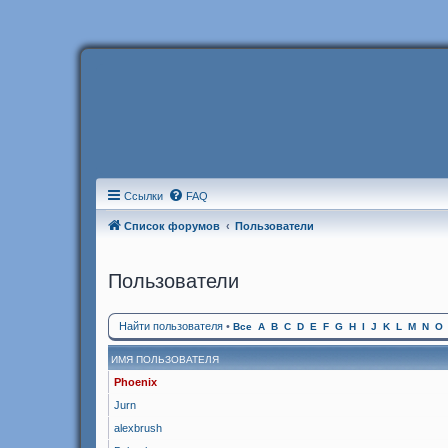
Ссылки
FAQ
Список форумов
Пользователи
Пользователи
Найти пользователя
•
Все
A
B
C
D
E
F
G
H
I
J
K
L
M
N
O
ИМЯ ПОЛЬЗОВАТЕЛЯ
Phoenix
Jurn
alexbrush