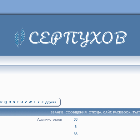
P
Q
R
S
T
U
V
W
X
Y
Z
Другая
ЗВАНИЕ
СООБЩЕНИЯ
ОТКУДА, САЙТ, FACEBOOK, TWI
Администратор
38
8
36