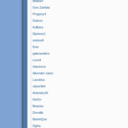
Bebesh
Geo Zambia
Progony4
Dubrov
Kulbara
Djmixes2
mohon8
Evio
galexanders
Lossif
Interesno
Alexnder siano
Lavokka
viktor964
AntonioL00
KtoOn
Beasius
Dovelils
BarbeQue
Dgina