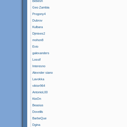
Bebesh
Geo Zambia
Progony4
Dubrov
Kulbara
Djmixes2
mohon8
Evio
galexanders
Lossif
Interesno
Alexnder siano
Lavokka
viktor964
AntonioL00
KtoOn
Beasius
Dovelils
BarbeQue
Dgina