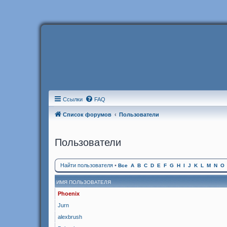
Ссылки
FAQ
Список форумов
Пользователи
Пользователи
Найти пользователя
•
Все
A
B
C
D
E
F
G
H
I
J
K
L
M
N
O
ИМЯ ПОЛЬЗОВАТЕЛЯ
Phoenix
Jurn
alexbrush