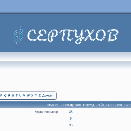
P
Q
R
S
T
U
V
W
X
Y
Z
Другая
ЗВАНИЕ
СООБЩЕНИЯ
ОТКУДА, САЙТ, FACEBOOK, TWI
Администратор
38
8
36