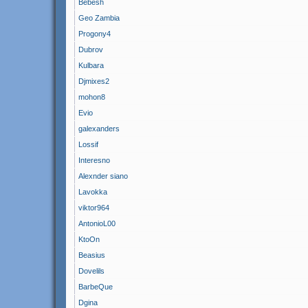
Bebesh
Geo Zambia
Progony4
Dubrov
Kulbara
Djmixes2
mohon8
Evio
galexanders
Lossif
Interesno
Alexnder siano
Lavokka
viktor964
AntonioL00
KtoOn
Beasius
Dovelils
BarbeQue
Dgina