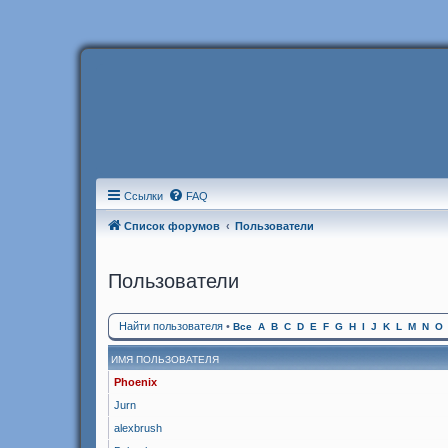
Ссылки
FAQ
Список форумов
Пользователи
Пользователи
Найти пользователя
•
Все
A
B
C
D
E
F
G
H
I
J
K
L
M
N
O
ИМЯ ПОЛЬЗОВАТЕЛЯ
Phoenix
Jurn
alexbrush