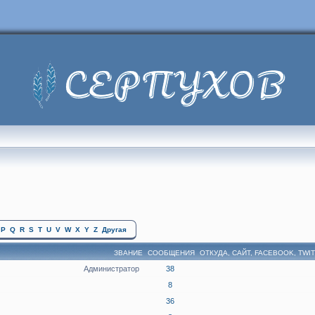
P
Q
R
S
T
U
V
W
X
Y
Z
Другая
ЗВАНИЕ
СООБЩЕНИЯ
ОТКУДА, САЙТ, FACEBOOK, TWI
Администратор
38
8
36