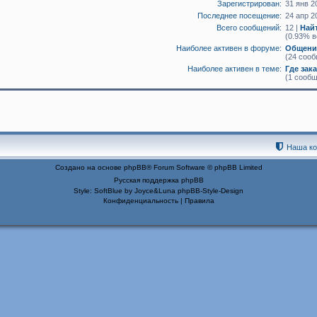
Зарегистрирован:
31 янв 2
Последнее посещение:
24 апр 2
Всего сообщений:
12 |
Най
(0.93% в
Наиболее активен в форуме:
Общение
(24 сооб
Наиболее активен в теме:
Где зак
(1 сообщ
Наша к
Создано на основе
phpBB
® Forum Software © phpBB Limited
Русская поддержка phpBB
Style: SoftBlue by Joyce&Luna
phpBB-Style-Design
Конфиденциальность
|
Правила