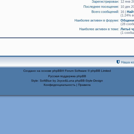
Зарегистрирован:
12 янв 2
Последнее посещение:
10 дек 2
Всего сообщений:
16 |
Най
(1.24% в
Наиболее активен в форуме:
Общение
(28 сооб
Наиболее активен в теме:
Литьё ч
(1 сообщ
Наша к
Создано на основе
phpBB
® Forum Software © phpBB Limited
Русская поддержка phpBB
Style: SoftBlue by Joyce&Luna
phpBB-Style-Design
Конфиденциальность
|
Правила