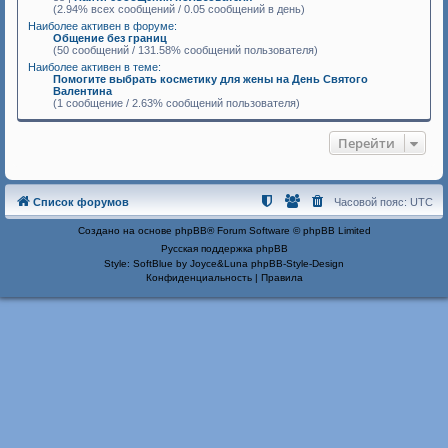
(2.94% всех сообщений / 0.05 сообщений в день)
Наиболее активен в форуме:
Общение без границ
(50 сообщений / 131.58% сообщений пользователя)
Наиболее активен в теме:
Помогите выбрать косметику для жены на День Святого
Валентина
(1 сообщение / 2.63% сообщений пользователя)
Перейти
Список форумов
Часовой пояс:
UTC
Создано на основе
phpBB
® Forum Software © phpBB Limited
Русская поддержка phpBB
Style: SoftBlue by Joyce&Luna
phpBB-Style-Design
Конфиденциальность
|
Правила