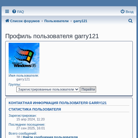
FAQ
Вход
П
Список форумов
Пользователи
garry121
о
Профиль пользователя garry121
и
с
к
Имя пользователя:
garry121
Группы:
КОНТАКТНАЯ ИНФОРМАЦИЯ ПОЛЬЗОВАТЕЛЯ GARRY121
СТАТИСТИКА ПОЛЬЗОВАТЕЛЯ
Зарегистрирован:
15 апр 2024, 11:20
Последнее посещение:
27 сен 2025, 16:01
Всего сообщений:
38 |
Найти сообщения пользователя