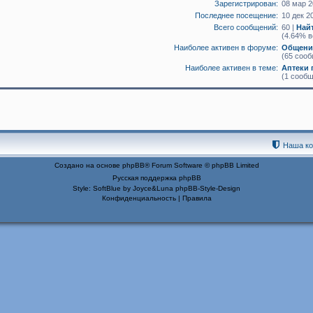
Зарегистрирован:
08 мар 2
Последнее посещение:
10 дек 2
Всего сообщений:
60 |
Най
(4.64% в
Наиболее активен в форуме:
Общение
(65 сооб
Наиболее активен в теме:
Аптеки 
(1 сообщ
Наша к
Создано на основе
phpBB
® Forum Software © phpBB Limited
Русская поддержка phpBB
Style: SoftBlue by Joyce&Luna
phpBB-Style-Design
Конфиденциальность
|
Правила