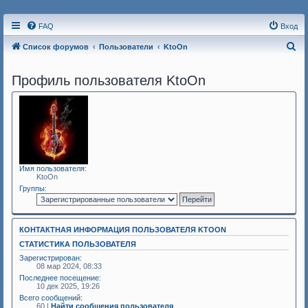
FAQ
Вход
П
Список форумов
Пользователи
KtoOn
о
Профиль пользователя KtoOn
и
с
к
Имя пользователя:
KtoOn
Группы:
КОНТАКТНАЯ ИНФОРМАЦИЯ ПОЛЬЗОВАТЕЛЯ KTOON
СТАТИСТИКА ПОЛЬЗОВАТЕЛЯ
Зарегистрирован:
08 мар 2024, 08:33
Последнее посещение:
10 дек 2025, 19:26
Всего сообщений:
60 |
Найти сообщения пользователя