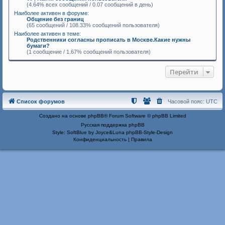
(4.64% всех сообщений / 0.07 сообщений в день)
Наиболее активен в форуме:
Общение без границ
(65 сообщений / 108.33% сообщений пользователя)
Наиболее активен в теме:
Родственники согласны прописать в Москве.Какие нужны
бумаги?
(1 сообщение / 1.67% сообщений пользователя)
Перейти
Список форумов
Часовой пояс:
UTC
Создано на основе
phpBB
® Forum Software © phpBB Limited
Русская поддержка phpBB
Style: SoftBlue by Joyce&Luna
phpBB-Style-Design
Конфиденциальность
|
Правила