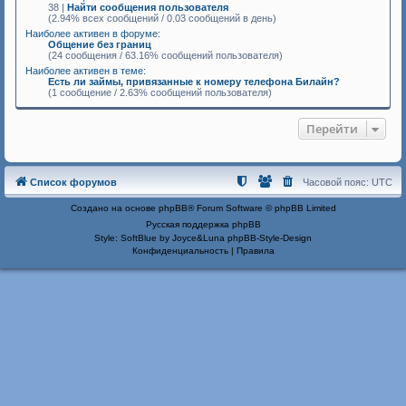
38 |
Найти сообщения пользователя
(2.94% всех сообщений / 0.03 сообщений в день)
Наиболее активен в форуме:
Общение без границ
(24 сообщения / 63.16% сообщений пользователя)
Наиболее активен в теме:
Есть ли займы, привязанные к номеру телефона Билайн?
(1 сообщение / 2.63% сообщений пользователя)
Перейти
Список форумов
Часовой пояс:
UTC
Создано на основе
phpBB
® Forum Software © phpBB Limited
Русская поддержка phpBB
Style: SoftBlue by Joyce&Luna
phpBB-Style-Design
Конфиденциальность
|
Правила