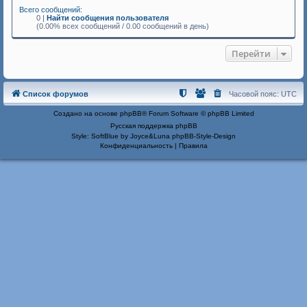
Всего сообщений:
0 |
Найти сообщения пользователя
(0.00% всех сообщений / 0.00 сообщений в день)
Перейти
Список форумов
Часовой пояс:
UTC
Создано на основе
phpBB
® Forum Software © phpBB Limited
Русская поддержка phpBB
Style: SoftBlue by Joyce&Luna
phpBB-Style-Design
Конфиденциальность
|
Правила