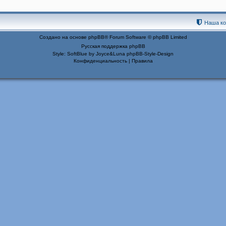
Наша к
Создано на основе
phpBB
® Forum Software © phpBB Limited
Русская поддержка phpBB
Style: SoftBlue by Joyce&Luna
phpBB-Style-Design
Конфиденциальность
|
Правила